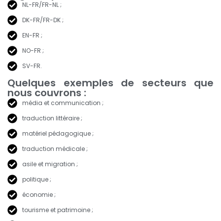
NL-FR/FR-NL ;
DK-FR/FR-DK ;
EN-FR ;
NO-FR ;
SV-FR.
Quelques exemples de secteurs que
nous couvrons :
média et communication ;
traduction littéraire ;
matériel pédagogique ;
traduction médicale ;
asile et migration ;
politique ;
économie ;
tourisme et patrimoine ;