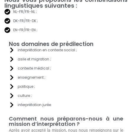
utiliser un
linguistiques suivantes :
réseau Wi-
NL-FR/FR-NL ;
Fi instable.
DK-FR/FR-DK ;
EN-FR/FR-EN ;
Nos domaines de prédilection
interprétation en contexte social ;
asile et migration ;
contexte médical ;
enseignement ;
politique ;
culture ;
interprétation jurée.
Comment nous préparons-nous à une
mission d’interprétation ?
Après avoir accepté la mission, nous nous renseignons sur le