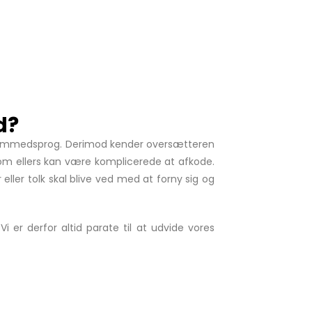
d?
de fremmedsprog. Derimod kender oversætteren
r, som ellers kan være komplicerede at afkode.
ller tolk skal blive ved med at forny sig og
i er derfor altid parate til at udvide vores