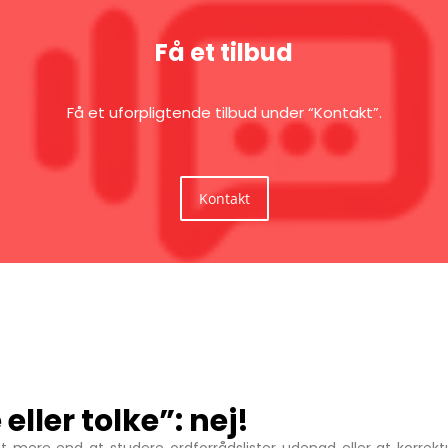
Få et tilbud
Få et uforpligtende tilbud under “Kontakt”.
Kontakt
ller tolke”: nej!