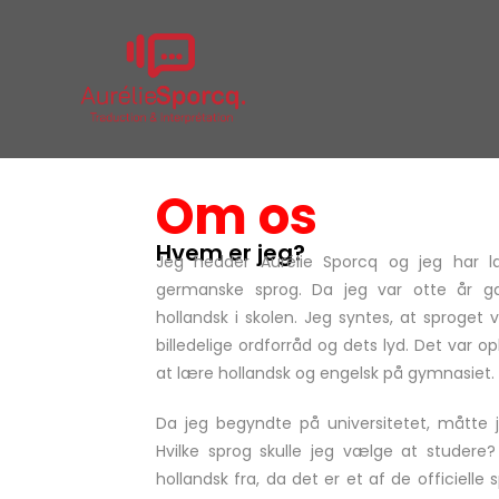
Om os
Hvem er jeg?
Jeg hedder Aurélie Sporcq og jeg har l
germanske sprog. Da jeg var otte år g
hollandsk i skolen. Jeg syntes, at sproget 
billedelige ordforråd og dets lyd. Det var op
at lære hollandsk og engelsk på gymnasiet.
Da jeg begyndte på universitetet, måtte 
Hvilke sprog skulle jeg vælge at studere
hollandsk fra, da det er et af de officielle s