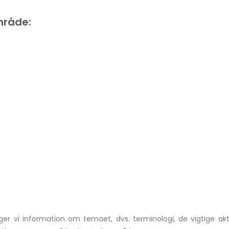
mråde:
;
er vi information om temaet, dvs. terminologi, de vigtige ak