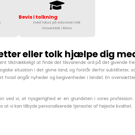
Bevis i tolkning
g
med fokus på edsvoren tolk
Universitet i Mons
ter eller tolk hjælpe dig me
ldent tilstrækkeligt at finde det tilsvarende ord på det given
iologiske situation i det givne land, og forstår derfor subtilitete
et hvad angår nyheder og begivenheder i landet. En oversætter e
n ved vi, at nysgerrighed er en grundsten i vores profession. V
s at vi kan tilbyde personaliserede tjenester af højeste kvalitet.