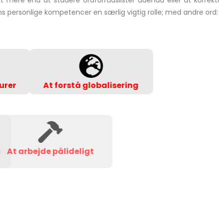
et mere end at studere ordforrådslister udenad eller at korre
ens personlige kompetencer en særlig vigtig rolle; med andre ord:
urer
At forstå globalisering
andig
At arbejde pålideligt