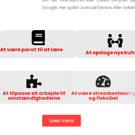
Når der oversættes eller tolkes, betyder d
Google. Her spiller oversætterens eller tolk
At være parat til at lære
At opdage nye kult
At tilpasse sit arbejde til
At være stressbest
omstændighederne
og fleksibel
Laes mere