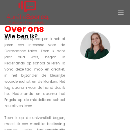
Over ons
Wie ben ik?
Ik heet Aurélie Sporcq en ik heb al
jaren een interesse voor de
Germaanse talen. Toen ik acht
jaar oud was, begon ik
Nederlands op school te leren. Ik
vond deze taal mooi en creatief,
in het bijzonder de kleurrijke
woordenschat en de klanken. Het
lag daarom voor de hand dat ik
het Nederlands en daarna het
Engels op de middelbare school
zou blijven leren.
Toen ik op de universiteit begon,
moest ik een moeilijke beslissing
nemen: welke taalcombinatie