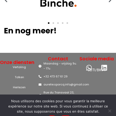
En nog meer!
Contact
Sociale media
Onze diensten
Maandag - vrijdag 9u.
Vertaling
- 17u.
CBTI/BKVT
+32 473 67 61 29
Tolken
aurelie.sporcq.info@gmail.com
Herlezen
Rue du Transvaal 23,
7131 Waudrez
Nous utilisons des cookies pour vous garantir la meilleure
0804.084.468
expérience sur notre site web. Si vous continuez à utiliser ce
Betaling: cash, bankoverschrijving of mobile banking
site, nous supposerons que vous en êtes satisfait.
Privacyverklaring
|
Copyright