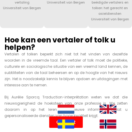
vertaling
Universiteit van Bergen
beëdigde vertalers en
Universiteit van Bergen
tolken: het gerecht en
asieldiensten
Universiteit van Bergen
Hoe kan een vertaler of tolk u
helpen?
Vertalen of tolken beperkt zich niet tot het vinden van dezelfde
woorden in de vreemde taal. Een vertaler
of tolk moet de politieke,
culturele en sociologische situatie van een vreemd land kennen, de
subtiliteiten van de taal beheersen en op de hoogte van het nieuws
zijn. Het is noodzakelijk kennis te blijven opdoen en uitdagingen met
interesse aan te nemen.
Bij Aurélie Sporcq Traduction-interprétation weten we dat die
nieuwsgierigheid de hoeksteen van onze professie is. We zetten
daarom in op het leren van nieuwe informatie, zodat u
gepersonaliseerde diensten van hoge kwaliteit krijgt.
Contact