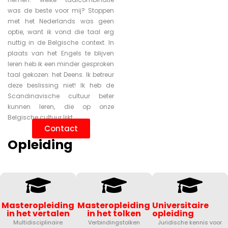
was de beste voor mij? Stoppen
met het Nederlands was geen
optie, want ik vond die taal erg
nuttig in de Belgische context. In
plaats van het Engels te blijven
leren heb ik een minder gesproken
taal gekozen: het Deens. Ik betreur
deze beslissing niet! Ik heb de
Scandinavische cultuur beter
kunnen leren, die op onze
Belgische cultuur lijkt.
Contact
Opleiding
Masteropleiding
Masteropleiding
Universitaire
in het vertalen
in het tolken
opleiding
Multidisciplinaire
Verbindingstolken
Juridische kennis voor